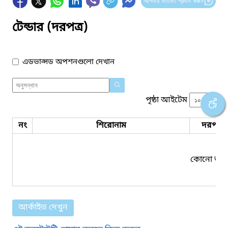
আপনার মতামত প্রদান করুন
টেন্ডার (দরপত্র)
এডভান্সড অপশনগুলো দেখান
পৃষ্ঠা আইটেম
নং
শিরোনাম
দরপত্র 
কোনো তথ্য
আর্কাইভ দেখুন